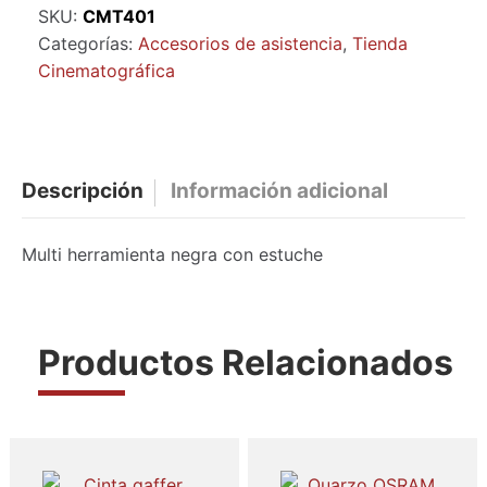
SKU:
CMT401
con
Categorías:
Accesorios de asistencia
,
Tienda
estuche
Cinematográfica
cantidad
Descripción
Información adicional
Multi herramienta negra con estuche
Productos Relacionados