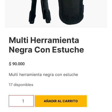
Multi Herramienta
Negra Con Estuche
$
90.000
Multi herramienta negra con estuche
17 disponibles
Multi
AÑADIR AL CARRITO
herramienta
negra