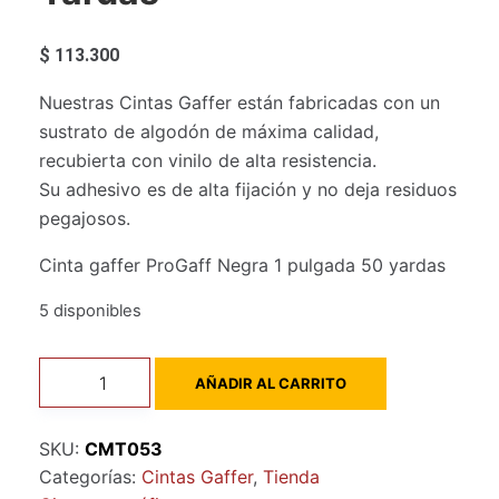
$
113.300
Nuestras Cintas Gaffer están fabricadas con un
sustrato de algodón de máxima calidad,
recubierta con vinilo de alta resistencia.
Su adhesivo es de alta fijación y no deja residuos
pegajosos.
Cinta gaffer ProGaff Negra 1 pulgada 50 yardas
5 disponibles
Cinta
AÑADIR AL CARRITO
gaffer
ProGaff
SKU:
CMT053
Negra
Categorías:
Cintas Gaffer
,
Tienda
1