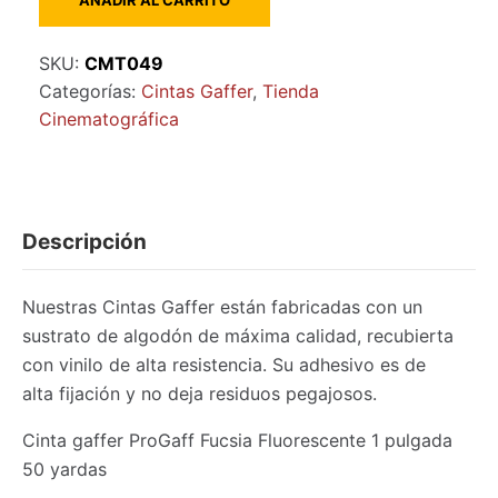
AÑADIR AL CARRITO
gaffer
ProGaff
SKU:
CMT049
Fucsia
Categorías:
Cintas Gaffer
,
Tienda
Fluorescente
Cinematográfica
1
pulgada
50
yardas
cantidad
Descripción
Nuestras Cintas Gaffer están fabricadas con un
sustrato de algodón de máxima calidad, recubierta
con vinilo de alta resistencia. Su adhesivo es de
alta fijación y no deja residuos pegajosos.
Cinta gaffer ProGaff Fucsia Fluorescente 1 pulgada
50 yardas