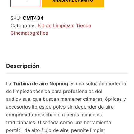
AÑADIR AL CARRITO
de
aire
SKU:
CMT434
Nopnog
Categorías:
Kit de Limpieza
,
Tienda
cantidad
Cinematográfica
Descripción
La
Turbina de aire Nopnog
es una solución moderna
de limpieza técnica para profesionales del
audiovisual que buscan mantener cámaras, ópticas y
accesorios libres de polvo sin depender de aire
comprimido desechable o peras manuales
tradicionales. Diseñada como una herramienta
portátil de alto flujo de aire, permite limpiar