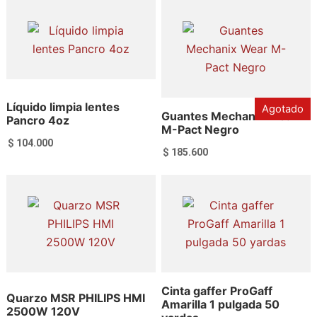
Líquido limpia lentes
Agotado
Guantes Mechanix Wear
Pancro 4oz
M-Pact Negro
$
104.000
$
185.600
Añadir al carrito
Leer más
Cinta gaffer ProGaff
Quarzo MSR PHILIPS HMI
Amarilla 1 pulgada 50
2500W 120V