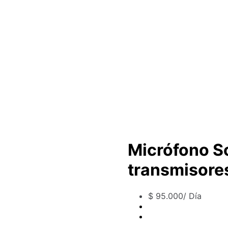
Micrófono So
transmisores
$
95.000
/ Día