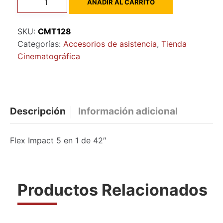
AÑADIR AL CARRITO
Impact
5
SKU:
CMT128
en
Categorías:
Accesorios de asistencia
,
Tienda
1
Cinematográfica
de
42"
cantidad
Descripción
Información adicional
Flex Impact 5 en 1 de 42″
Productos Relacionados