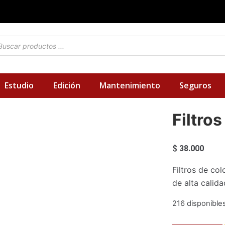
squeda
oductos
Estudio
Edición
Mantenimiento
Seguros
Filtro
$
38.000
Filtros de col
de alta calid
216 disponible