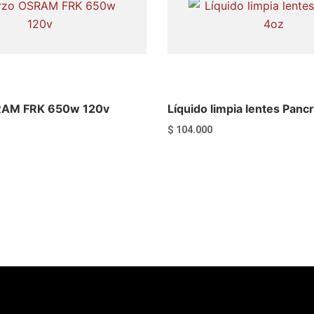
RAM FRK 650w 120v
Líquido limpia lentes Panc
$
104.000
l carrito
Añadir al carrito