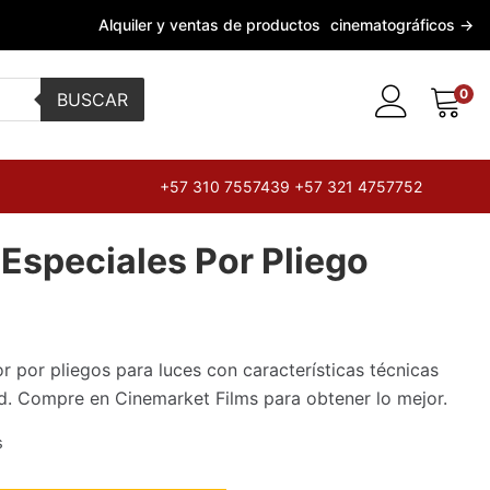
Alquiler y ventas de productos
cinematográficos →
0
BUSCAR
+57 310 7557439 +57 321 4757752
s Especiales Por Pliego
or por pliegos para luces con características técnicas
ad. Compre en Cinemarket Films para obtener lo mejor.
s