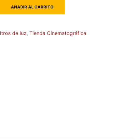
AÑADIR AL CARRITO
7
iltros de luz
,
Tienda Cinematográfica