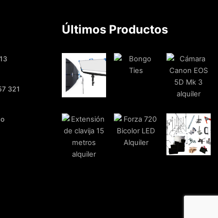
Últimos Productos
-13
57 321
co