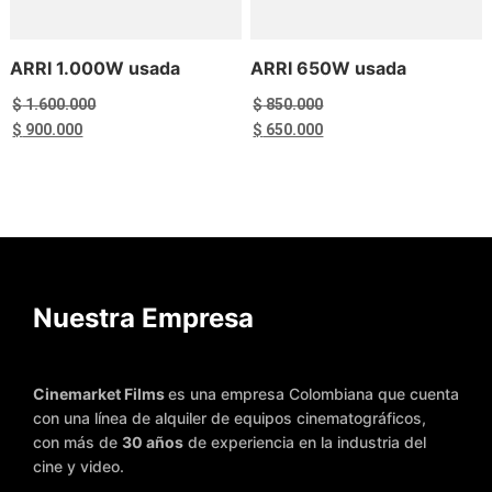
ARRI 1.000W usada
ARRI 650W usada
$
1.600.000
$
850.000
El
El
El
El
$
900.000
$
650.000
precio
precio
precio
precio
original
actual
original
actual
era:
es:
era:
es:
$ 1.600.000.
$ 900.000.
$ 850.000.
$ 650.000.
Añadir al carrito
Añadir al carrito
Nuestra Empresa
Cinemarket Films
es una empresa Colombiana que cuenta
con una línea de alquiler de equipos cinematográficos,
con más de
30 años
de experiencia en la industria del
cine y video.