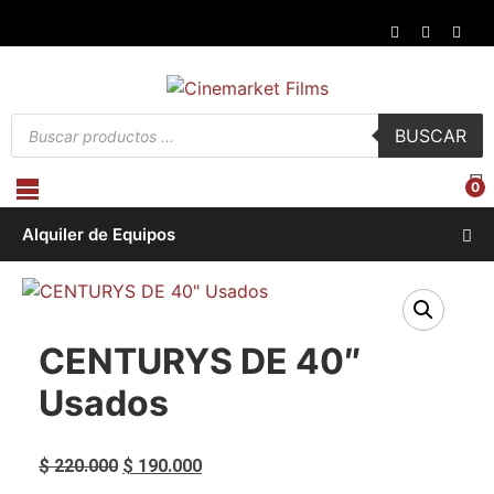
Búsqueda
BUSCAR
de
productos
0
Alquiler de Equipos
CENTURYS DE 40″
Usados
El
El
$
220.000
$
190.000
precio
precio