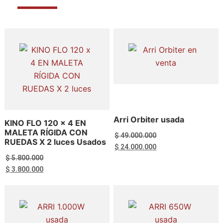
Arri Orbiter usada
KINO FLO 120 x 4 EN
MALETA RÍGIDA CON
$
49.000.000
RUEDAS X 2 luces Usados
El
El
$
24.000.000
$
5.800.000
precio
precio
El
El
$
3.800.000
original
actual
precio
precio
era:
es:
original
actual
$ 49.000.000.
$ 24.000.000.
era:
es:
$ 5.800.000.
$ 3.800.000.
Añadir al carrito
Añadir al carrito