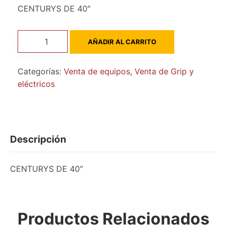
CENTURYS DE 40″
original
actual
era:
es:
CENTURYS
$ 220.000.
$ 190.000.
AÑADIR AL CARRITO
DE
40"
Categorías:
Venta de equipos
,
Venta de Grip y
Usados
eléctricos
cantidad
Descripción
CENTURYS DE 40″
Productos Relacionados