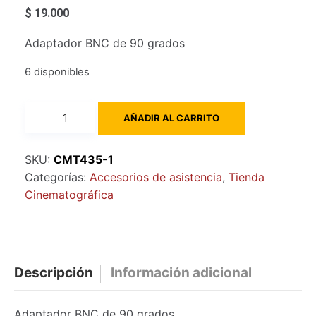
$
19.000
Adaptador BNC de 90 grados
6 disponibles
Adaptador
AÑADIR AL CARRITO
BNC
de
SKU:
CMT435-1
90
Categorías:
Accesorios de asistencia
,
Tienda
grados
Cinematográfica
cantidad
Descripción
Información adicional
Adaptador BNC de 90 grados