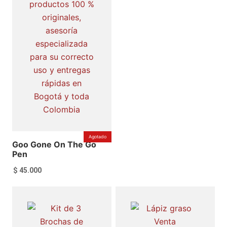
Agotado
Goo Gone On The Go
Pen
$
45.000
Leer más
Añadir al carrito