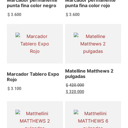
Marcador permanente
Marcador permanente
punta fina color negro
punta fina color rojo
$
3.600
$
3.600
Añadir al carrito
Añadir al carrito
Matelline Matthews 2
Marcador Tablero Expo
pulgadas
Rojo
$
420.000
$
3.100
El
El
$
320.000
precio
precio
original
actual
era:
es:
$ 420.000.
$ 320.000.
Añadir al carrito
Añadir al carrito